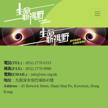
電話(TEL)
：(852) 2776 6333
傳真(FAX)
：(852) 2776 9090
電郵(EMAIL)
：
info@rerc.org.hk
地址
：九龍深水埗巴域街45號
Address
：45 Berwick Street, Sham Shui Po, Kowloon, Hong
Kong.