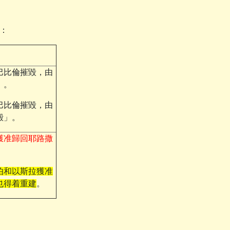
下：
巴比倫摧毀，由
」。
巴比倫摧毀，由
殿」。
獲准歸回耶路撒
伯和以斯拉獲准
也得着重建
。
。