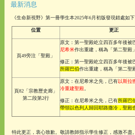
最新消息
《生命新視野》第一冊學生本2025年6月初版發現錯處如
位置
更正
原文：第一聖殿屹立四百多年後被
尼希米
作出重建，稱為「第二聖殿
頁49旁注「聖殿」
修正：第一聖殿屹立四百多年後被
所羅巴伯
作出重建，稱為「第二聖
原文：在尼希米之先，已有
以斯拉
冷重建聖殿
。
頁82「宗教歷史廊」
第二段第2行
修正：在尼希米之先，已有
所羅巴
帶領以色列人歸回耶路撒冷，聖殿
特此更正，衷心致歉。敬請教師指示學生修正，感激不盡